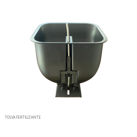
TOLVA FERTILIZANTE