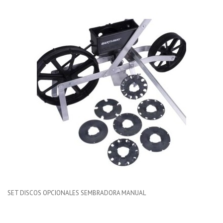
SET DISCOS OPCIONALES SEMBRADORA MANUAL