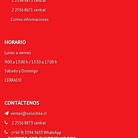
2 2556 8873 central
2 2556 8671 central
Correo informaciones
HORARIO
Lunes a viernes
9:00 a 13:00 h / 13:30 a 17:00 h
Sábado y Domingo
CERRADO
CONTÁCTENOS
ventas@solochile.cl
2 2556 8873 central
(+56 9)
3394 3633
WhatsApp