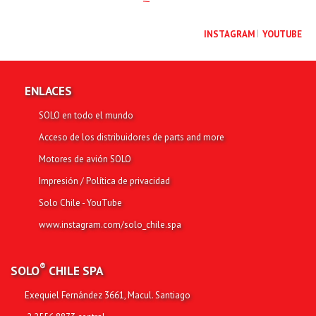
INSTAGRAM
YOUTUBE
ENLACES
SOLO en todo el mundo
Acceso de los distribuidores de parts and more
Motores de avión SOLO
Impresión / Política de privacidad
Solo Chile - YouTube
www.instagram.com/solo_chile.spa
®
SOLO
CHILE SPA
Exequiel Fernández 3661, Macul. Santiago