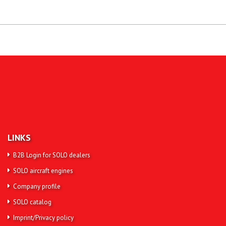
LINKS
B2B Login for SOLO dealers
SOLO aircraft engines
Company profile
SOLO catalog
Imprint/Privacy policy