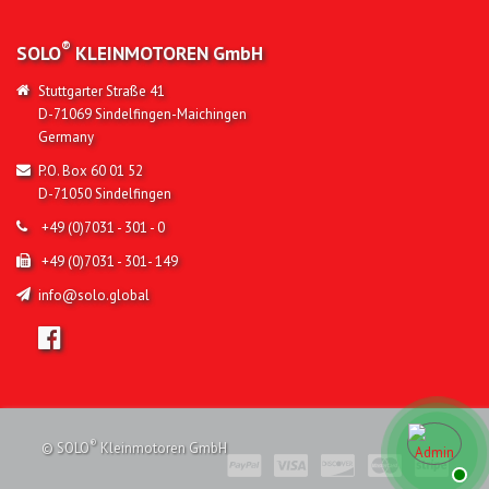
®
SOLO
KLEINMOTOREN
GmbH
Stuttgarter Straße 41
D-71069 Sindelfingen-Maichingen
Germany
P.O. Box 60 01 52
D-71050 Sindelfingen
+49 (0)7031 - 301 - 0
+49 (0)7031 - 301- 149
info@solo.global
®
© SOLO
Kleinmotoren GmbH